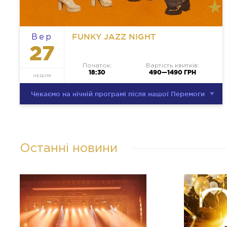
FUNKY JAZZ NIGHT
Вер
27
Початок:
Вартість квитків:
18:30
490—1490 ГРН
НЕДІЛЯ
Чекаємо на нічній програмі після нашої Перемоги
Останні новини