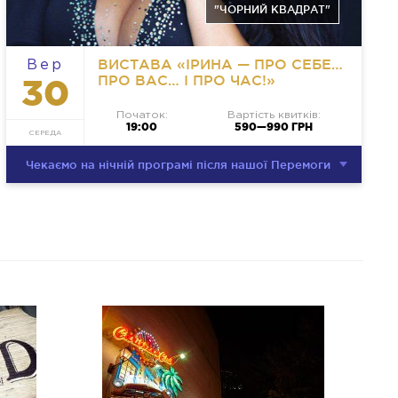
"ЧОРНИЙ КВАДРАТ"
ВИСТАВА «ІРИНА — ПРО СЕБЕ…
Вер
ПРО ВАС… І ПРО ЧАС!»
30
Початок:
Вартість квитків:
19:00
590—990 ГРН
СЕРЕДА
Чекаємо на нічній програмі після нашої Перемоги