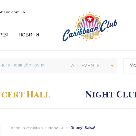
bbean.com.ua
РЕЯ
НОВИНИ
Ус
Св
ALL EVENTS
cert Hall
Night Clu
Знову! Salsa!
Головна сторінка
Новини