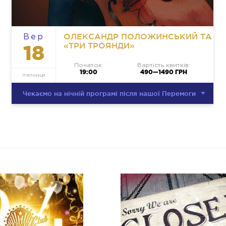
ОЛЕКСАНДР ПОЛОЖИНСЬКИЙ ТА
Вер
«ТРИ ТРОЯНДИ»
18
Початок:
Вартість квитків:
19:00
490—1490 ГРН
П’ЯТНИЦЯ
Чекаємо на нічній програмі після нашої Перемоги