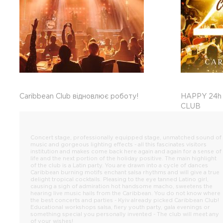
Caribbean Club відновлює роботу!
HAPPY 24h
CLUB
Concert stage, professionally equipped stage, unmatched sound of
music and gorgeous lighting effects - all this fascinates visitors
institution and makes come back here again and again for a sense of
life and the next portion of the holiday positive. The main highlight
of the club is a Latin party. You are drawn into a cycle of dances
Caribbean burning motifs enchant salsa rhythms and will give a true
delight tropical cocktails. Pleasing to the eye tanned Latino girl,
causing a sigh of admiration hot handsome macho, sweetens the
hearing live music hails from the Caribbean. You do not know where
the best concerts and parties - Kyiv already picked Caribbean Club!
Educational workshops salsa, fiery youth party, gala evenings or
something special you personally invented - The club will meet any
of your wishes!