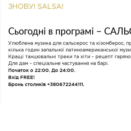
ЗНОВУ! SALSA!
Сьогодні в програмі – САЛ
Улюблена музика для сальсерос та кізомберос, пр
кілька годин запальної латиноамериканської музи
Кращі танцювальні треки та хіти – рецепт гарячог
Для дам – спеціальне частування на барі.
Початок о 22:00. До 24:00.
Вхід FREE!
Бронь столиків +380672244111.