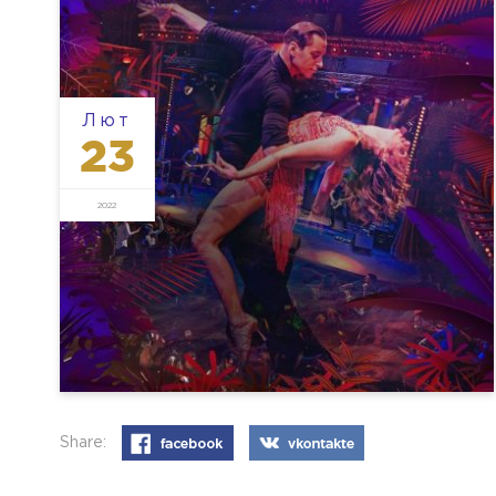
Лют
23
2022
Share: