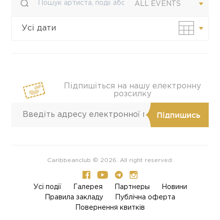
ALL EVENTS
Усі дати
Своя дата
Підпишіться на нашу електронну
розсилку
Caribbeanclub © 2026. All right reserved.
Усi події
Галерея
Партнеры
Новини
Правила закладу
Публічна оферта
Повернення квитків