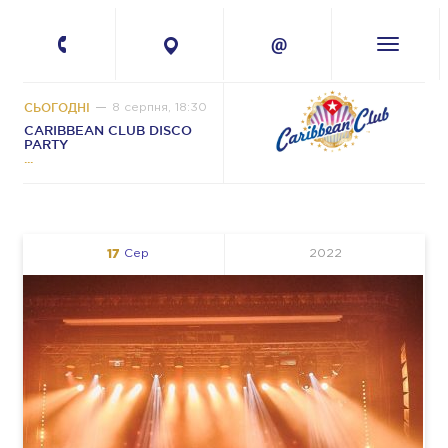
+380 67 224-41-
11
СЬОГОДНІ
8 серпня, 18:30
CARIBBEAN CLUB DISCO
PARTY
17
Сер
2022