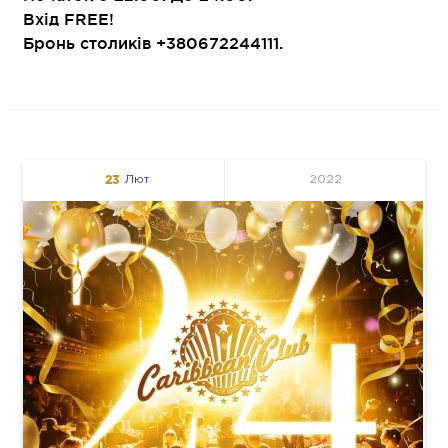
Вхід FREE!
Бронь столиків +380672244111.
23
Лют
2022