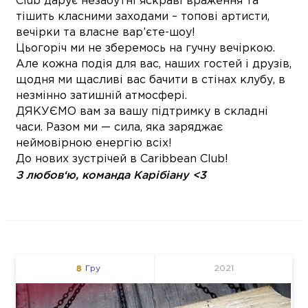
Club дарує незабутні яскраві враження та
тішить класними заходами – топові артисти,
вечірки та власне вар’єте-шоу!
Цьогоріч ми не зберемось на гучну вечіркою.
Але кожна подія для вас, наших гостей і друзів,
щодня ми щасливі вас бачити в стінах клубу, в
незмінно затишній атмосфері.
ДЯКУЄМО вам за вашу підтримку в складні
часи. Разом ми — сила, яка заряджає
неймовірною енергію всіх!
До нових зустрічей в Caribbean Club!
З любов‘ю, команда Карібіану <3
8
Гру
2021