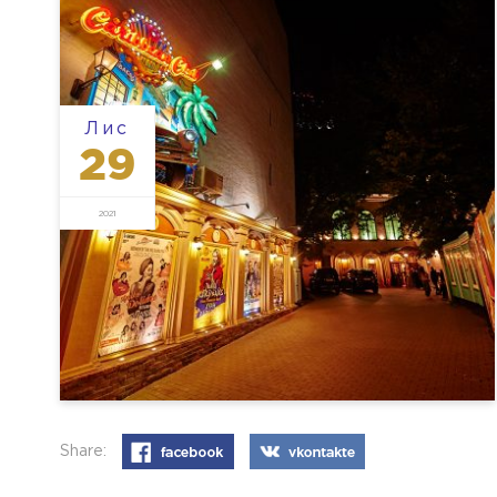
Лис
29
2021
Share: