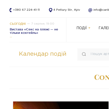
+380 67 224-41-11
4 Petlury Str., Kyiv
info@cari
СЬОГОДНІ
7 серпня, 19:00
ПОДІЇ
ГАЛЕ
Вистава «Секс на пляжі — не
тільки коктейль»
Календар подій
Con