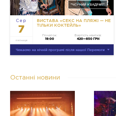
"ЧОРНИЙ КВАДРАТ"
ВИСТАВА «СЕКС НА ПЛЯЖІ — НЕ
Сер
ТІЛЬКИ КОКТЕЙЛЬ»
7
Початок:
Вартість квитків:
19:00
420—850 ГРН
П’ЯТНИЦЯ
Чекаємо на нічній програмі після нашої Перемоги
Останні новини