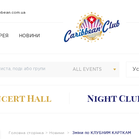
bbean.com.ua
РЕЯ
НОВИНИ
Ус
Св
ALL EVENTS
cert Hall
Night Clu
Зміни по КЛУБНИМ КАРТКАМ
Головна сторінка
Новини