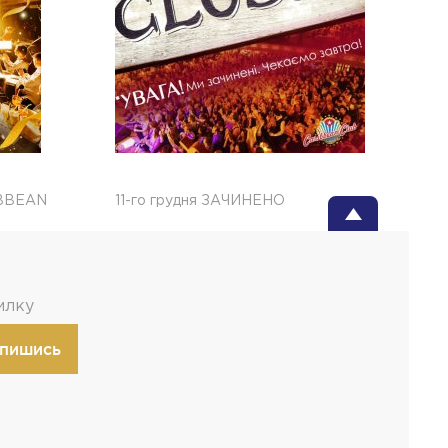
IBBEAN
11-го грудня ЗАЧИНЕНО
илку