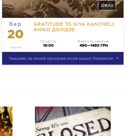
ДЖАЗ
GRATITUDE TO GIYA KANCHELI:
Вер
АНІКО ДОЛІДЗЕ
20
Початок:
Вартість квитків:
19:00
490—1490 ГРН
НЕДІЛЯ
Чекаємо на нічній програмі після нашої Перемоги