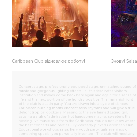
Caribbean Club відновлює роботу!
Знову! Salsa
Concert stage, professionally equipped stage, unmatched sound of
music and gorgeous lighting effects - all this fascinates visitors
institution and makes come back here again and again for a sense of
life and the next portion of the holiday positive. The main highlight
of the club is a Latin party. You are drawn into a cycle of dances
Caribbean burning motifs enchant salsa rhythms and will give a true
delight tropical cocktails. Pleasing to the eye tanned Latino girl,
causing a sigh of admiration hot handsome macho, sweetens the
hearing live music hails from the Caribbean. You do not know where
the best concerts and parties - Kyiv already picked Caribbean Club!
Educational workshops salsa, fiery youth party, gala evenings or
something special you personally invented - The club will meet any