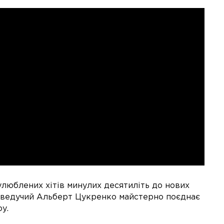
люблених хітів минулих десятиліть до нових
 і ведучий Альберт Цукренко майстерно поєднає
у.