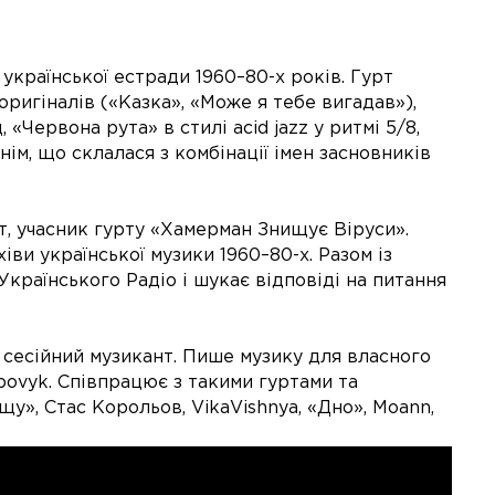
української естради 1960–80-х років. Гурт
ригіналів («Казка», «Може я тебе вигадав»),
«Червона рута» в стилі acid jazz у ритмі 5/8,
ім, що склалася з комбінації імен засновників
т, учасник гурту «Хамерман Знищує Віруси».
ви української музики 1960–80-х. Разом із
Українського Радіо і шукає відповіді на питання
, сесійний музикант. Пише музику для власного
ovyk. Співпрацює з такими гуртами та
Дощу», Стас Корольов, VikaVishnya, «Дно», Moann,