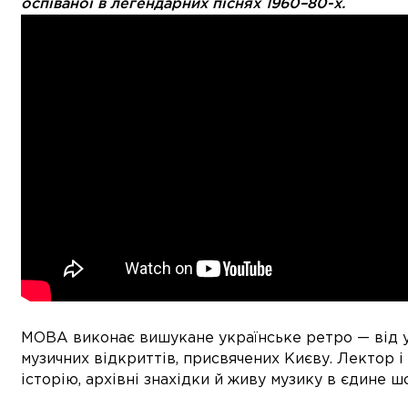
оспіваної в легендарних піснях 1960–80-х.
МОВА виконає вишукане українське ретро — від у
музичних відкриттів, присвячених Києву. Лектор
історію, архівні знахідки й живу музику в єдине шо