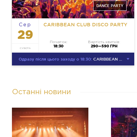
DANCE PARTY
CARIBBEAN CLUB DISCO PARTY
Сер
29
Початок:
Вартість квитків:
18:30
290—590 ГРН
СУБОТА
Одразу після цього заходу о 18:30:
CARIBBEAN CLUB DISCO PARTY
Останні новини