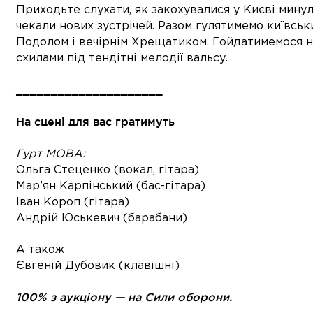
Приходьте слухати, як закохувалися у Києві минул
чекали нових зустрічей. Разом гулятимемо київськ
Подолом і вечірнім Хрещатиком. Гойдатимемося н
схилами під тендітні мелодії вальсу.
_____________________
На сцені для вас гратимуть
Гурт МОВА:
Ольга Стеценко (вокал, гітара)
Мар’ян Карпінський (бас-гітара)
Іван Короп (гітара)
Андрій Юськевич (барабани)
А також
Євгеній Дубовик (клавішні)
100% з аукціону — на Сили оборони.