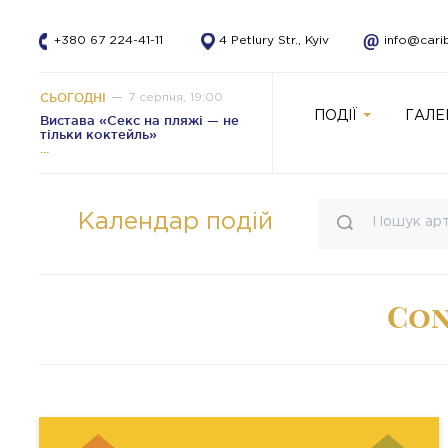
+380 67 224-41-11
4 Petlury Str., Kyiv
info@cari
СЬОГОДНІ
7 серпня, 19:00
ПОДІЇ
ГАЛЕ
Вистава «Секс на пляжі — не
тільки коктейль»
Календар подій
Con