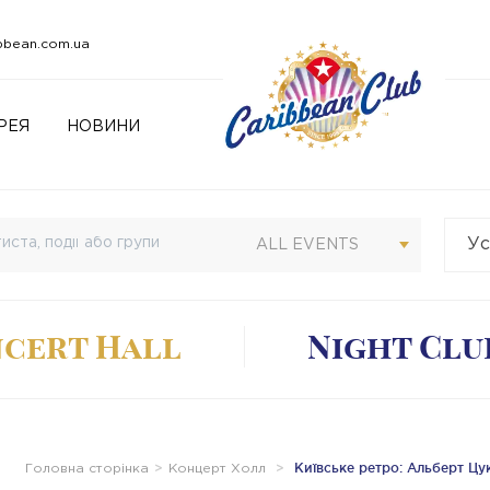
bbean.com.ua
РЕЯ
НОВИНИ
Ус
Св
ALL EVENTS
cert Hall
Night Clu
Київське ретро: Альберт Цу
Головна сторінка
Концерт Холл