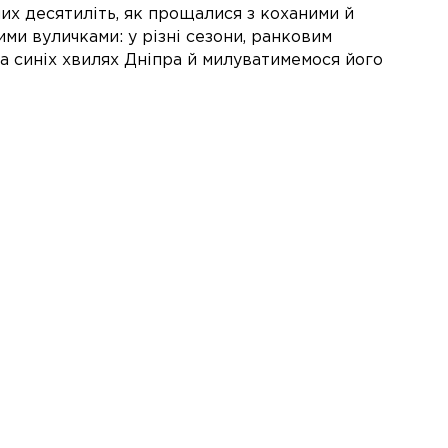
их десятиліть, як прощалися з коханими й
ими вуличками: у різні сезони, ранковим
а синіх хвилях Дніпра й милуватимемося його