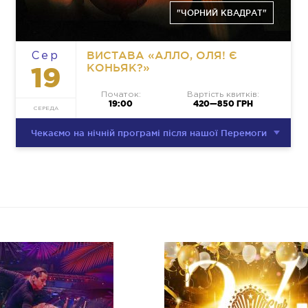
"ЧОРНИЙ КВАДРАТ"
ВИСТАВА «АЛЛО, ОЛЯ! Є
Сер
КОНЬЯК?»
19
Початок:
Вартість квитків:
19:00
420—850 ГРН
СЕРЕДА
Чекаємо на нічній програмі після нашої Перемоги