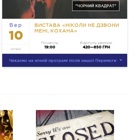
"ЧОРНИЙ КВАДРАТ"
ВИСТАВА «НІКОЛИ НЕ ДЗВОНИ
Вер
МЕНІ, КОХАНА»
10
Початок:
Вартість квитків:
19:00
420—850 ГРН
ЧЕТВЕР
Чекаємо на нічній програмі після нашої Перемоги