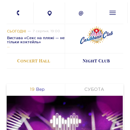
+380 67 224-41-
11
СЬОГОДНІ
7 серпня, 19:00
Вистава «Секс на пляжі — не
тільки коктейль»
Concert Hall
Night Club
19
Вер
СУБОТА