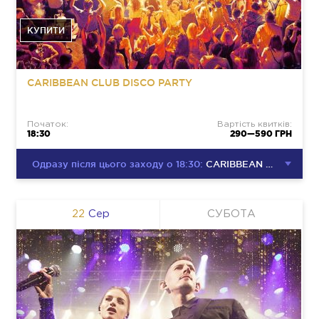
КУПИТИ
CARIBBEAN CLUB DISCO PARTY
Початок:
Вартість квитків:
18:30
290—590 ГРН
Одразу після цього заходу о 18:30:
CARIBBEAN CLUB DISCO PARTY
22
Сер
СУБОТА