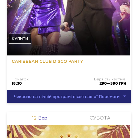
КУПИТИ
CARIBBEAN CLUB DISCO PARTY
Початок:
Вартість квитків:
18:30
290—590 ГРН
Чекаємо на нічній програмі після нашої Перемоги
12
Вер
СУБОТА