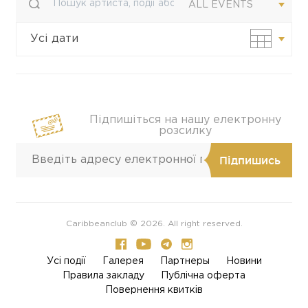
ALL EVENTS
Усі дати
Своя дата
Підпишіться на нашу електронну
розсилку
Caribbeanclub © 2026. All right reserved.
Усi події
Галерея
Партнеры
Новини
Правила закладу
Публічна оферта
Повернення квитків