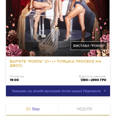
ВИСТАВА “РОЯЛЬ”
ВАР’ЄТЕ “РОЯЛЬ” 21+ (+ ПЛЯШКА ПРОСЕКО НА
ДВОХ)
Початок:
Вартість квитків:
19:00
1390—2990 ГРН
Чекаємо на нічній програмі після нашої Перемоги
20
Вер
НЕДІЛЯ