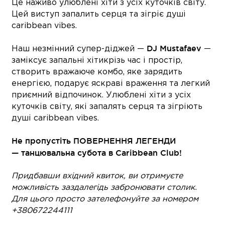
Це наживо улюблені хіти з усіх куточків світу.
Цей виступ запалить серця та зігріє душі
caribbean vibes.
DJ Mustafaev
Наш незмінний супер-діджей —
—
заміксує запальні хітикрізь час і простір,
створить вражаюче комбо, яке зарядить
енергією, подарує яскраві враження та легкий
приємний відпочинок. Улюблені хіти з усіх
куточків світу, які запалять серця та зігріють
душі caribbean vibes.
Не пропустіть ПОВЕРНЕННЯ ЛЕГЕНДИ
— танцювальна субота в Caribbean Club!
Придбавши вхідний квиток, ви отримуєте
можливість заздалегідь забронювати столик.
Для цього просто зателефонуйте за номером
+380672244111