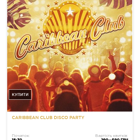
КУПИТИ
CARIBBEAN CLUB DISCO PARTY
Початок:
Вартість квитків:
18:30
290—590 ГРН