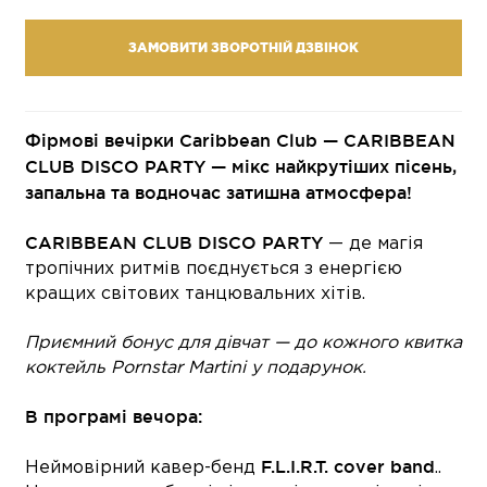
ЗАМОВИТИ ЗВОРОТНІЙ ДЗВІНОК
Фірмові вечірки Caribbean Club — CARIBBEAN
CLUB DISCO PARTY — мікс найкрутіших пісень,
запальна та водночас затишна атмосфера!
CARIBBEAN CLUB DISCO PARTY
— де магія
тропічних ритмів поєднується з енергією
кращих світових танцювальних хітів.
Приємний бонус для дівчат — до кожного квитка
коктейль Pornstar Martini у подарунок.
В програмі вечора:
F.L.I.R.T. cover band
Неймовірний кавер-бенд
..