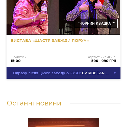
"ЧОРНИЙ КВАДРАТ"
ВИСТАВА «ЩАСТЯ ЗАВЖДИ ПОРУЧ»
Початок:
Вартість квитків:
15:00
590—990 ГРН
Одразу після цього заходу о 18:30:
CARIBBEAN CLUB DISCO PARTY
Останні новини