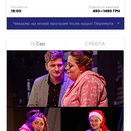
Початок:
Вартість квитків:
19:00
490—1490 ГРН
Чекаємо на нічній програмі після нашої Перемоги
15
Сер
СУБОТА