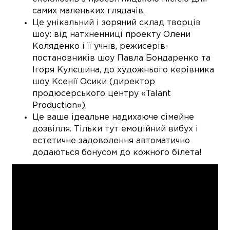
самих маленьких глядачів.
Це унікальний і зоряний склад творців
шоу: від натхненниці проекту Олени
Коляденко і її учнів, режисерів-
постановників шоу Павла Бондаренко та
Ігоря Кулєшина, до xудожнього керівника
шоу Ксенії Осики (директор
продюсерського центру «Talant
Production»).
Це ваше ідеальне надихаюче сімейне
дозвілля. Тільки тут емоційний вибух і
естетичне задоволення автоматично
додаються бонусом до кожного білета!