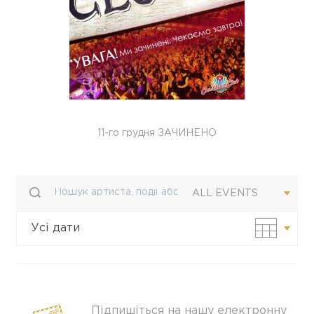
11-го грудня ЗАЧИНЕНО
ALL EVENTS
Усі дати
Своя дата
Підпишіться на нашу електронну