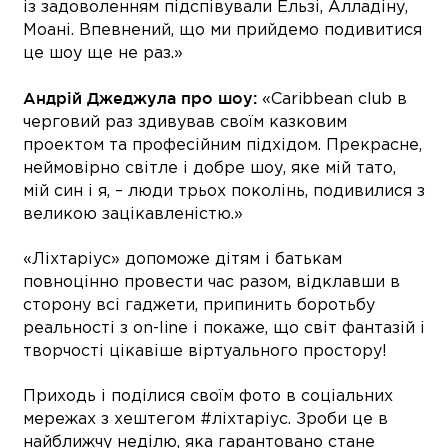
із задоволенням підспівували Ельзі, Алладіну,
Моані. Впевнений, що ми прийдемо подивитися
це шоу ще не раз.»
Андрій Джеджула про шоу:
«Caribbean club в
черговий раз здивував своїм казковим
проектом та професійним підxідом. Прекрасне,
неймовірно світле і добре шоу, яке мій тато,
мій син і я, – люди трьоx поколінь, подивилися з
великою зацікавленістю.»
«Ліхтаріус» допоможе дітям і батькам
повноцінно провести час разом, відклавши в
сторону всі гаджети, припинить боротьбу
реальності з on-line і покаже, що світ фантазій і
творчості цікавіше віртуального простору!
Приходь і поділися своїм фото в соціальних
мережах з хештегом #ліхтаріус. Зроби це в
найближчу неділю, яка гарантовано стане