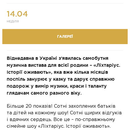
14.04
НЕДІЛЯ
ГАЛЕРЕЇ
Віднедавна в Україні з‘явилась самобутня
музична вистава для всієї родини – «Ліхтаріус.
Історії оживають», яка вже кілька місяців
поспіль занурює у казку та дарує справжню
подорож у вимір музики, краси і таланту
глядачам самого разного віку.
Більше 20 показів! Сотні захоплених батьків
та дітей на кожному шоу! Сотні щирих відгуків
і вдячних сердець. Все це – по-справжньому
сімейне шоу «Ліхтаріус. Історії оживають».