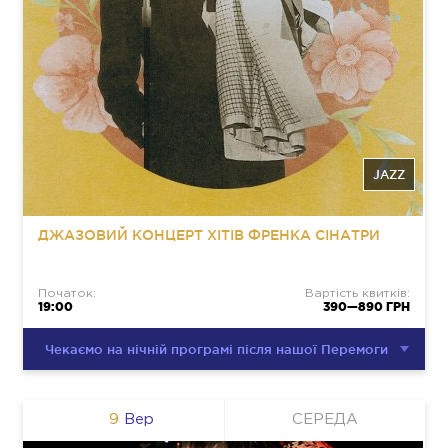
JAZZ
ДЖАЗОВИЙ КОНЦЕРТ ХІТІВ ФРЕНКА СІНАТРИ
Початок:
Вартість квитків:
19:00
390—890 ГРН
Чекаємо на нічній програмі після нашої Перемоги
9
Вер
СЕРЕДА