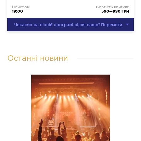
Початок:
Вартість квитків:
19:00
590—990 ГРН
Чекаємо на нічній програмі після нашої Перемоги
Останні новини