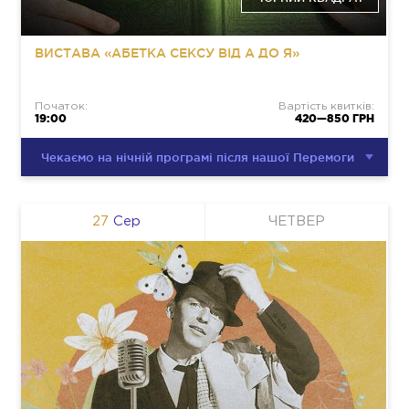
ВИСТАВА «АБЕТКА СЕКСУ ВІД А ДО Я»
Початок:
Вартість квитків:
19:00
420—850 ГРН
Чекаємо на нічній програмі після нашої Перемоги
27
Сер
ЧЕТВЕР