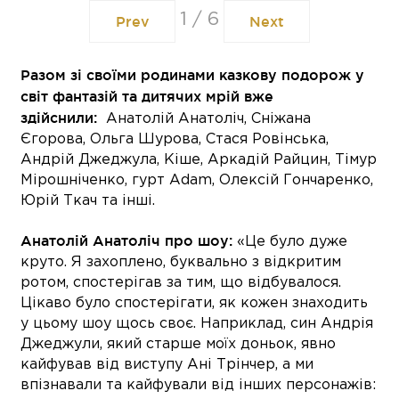
1
/
6
Prev
Next
Разом зі своїми родинами казкову подорож у
світ фантазій та дитячих мрій вже
здійснили:
Анатолій Анатоліч, Сніжана
Єгорова, Ольга Шурова, Стася Ровінська,
Андрій Джеджула, Кіше, Аркадій Райцин, Тімур
Мірошніченко, гурт Adam, Олексій Гончаренко,
Юрій Ткач та інші.
Анатолій Анатоліч про шоу:
«Це було дуже
круто. Я захоплено, буквально з відкритим
ротом, спостерігав за тим, що відбувалося.
Цікаво було спостерігати, як кожен знаходить
у цьому шоу щось своє. Наприклад, син Андрія
Джеджули, який старше моїx доньок, явно
кайфував від виступу Ані Трінчер, а ми
впізнавали та кайфували від інших персонажів: