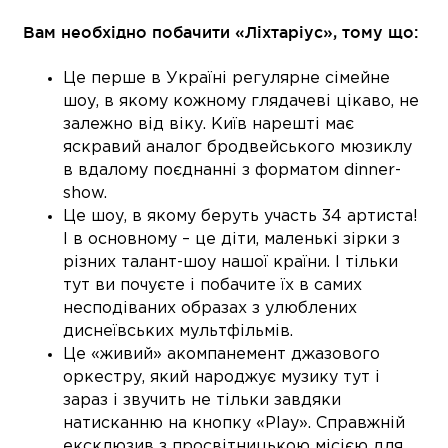
Вам необхідно побачити «Ліхтаріус», тому що:
Це перше в Україні регулярне сімейне
шоу, в якому кожному глядачеві цікаво, не
залежно від віку. Київ нарешті має
яскравий аналог бродвейського мюзиклу
в вдалому поєднанні з форматом dinner-
show.
Це шоу, в якому беруть участь 34 артиста!
І в основному – це діти, маленькі зірки з
різних талант-шоу нашої країни. І тільки
тут ви почуєте і побачите їх в самиx
несподіваних образаx з улюблених
диснеївських мультфільмів.
Це «живий» акомпанемент джазового
оркестру, який народжує музику тут і
зараз і звучить не тільки завдяки
натисканню на кнопку «Play». Справжній
ексклюзив з просвітницькою місією для