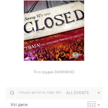
11-го грудня ЗАЧИНЕНО
ALL EVENTS
Усі дати
Своя дата