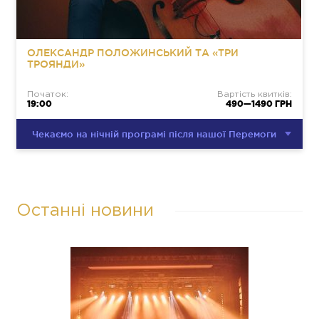
ОЛЕКСАНДР ПОЛОЖИНСЬКИЙ ТА «ТРИ
ТРОЯНДИ»
Початок:
Вартість квитків:
19:00
490—1490 ГРН
Чекаємо на нічній програмі після нашої Перемоги
Останні новини