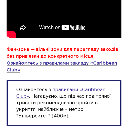
Фан-зона — вільні зони для перегляду заходів
без прив’язки до конкретного місця.
Ознайомтесь з правилами закладу «Сaribbean
Club»
Ознайомтесь з
правилами «Сaribbean
Club»
. Нагадуємо, що під час повітряної
тривоги рекомендовано пройти в
укриття: найближче – метро
"Університет" (400м).