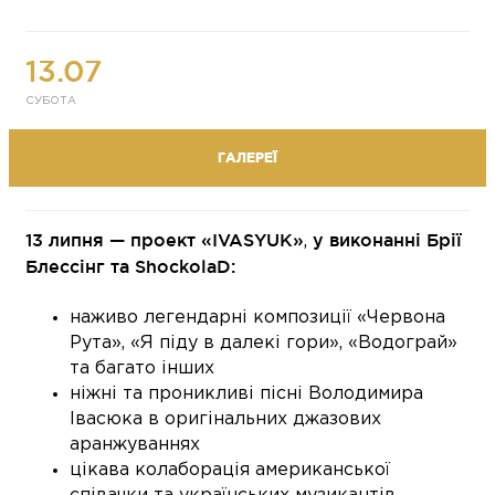
13.07
СУБОТА
ГАЛЕРЕЇ
13 липня — проект
«
IVASYUK
»
у виконанні Брії
,
Блессінг та ShockolaD:
наживо легендарні композиції «Червона
Рута», «Я піду в далекі гори», «Водограй»
та багато інших
ніжні та проникливі пісні Володимира
Івасюка в оригінальних джазових
аранжуваннях
цікава колаборація американської