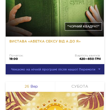
"ЧОРНИЙ КВАДРАТ"
ВИСТАВА «АБЕТКА СЕКСУ ВІД А ДО Я»
Початок:
Вартість квитків:
19:00
420—850 ГРН
Чекаємо на нічній програмі після нашої Перемоги
26
Вер
СУБОТА