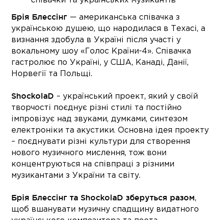
співачки та українських музикантів
Брія Блессінг
— американська співачка з
українською душею, що народилася в Техасі, а
визнання здобула в Україні після участі у
вокальному шоу
«Голос Країни-4». Співачка
гастролює по Україні, у США, Канаді, Данії,
Норвегії та Польщі.
ShockolaD
– український проект, який у своїй
творчості поєднує різні стилі та постійно
імпровізує над звуками, думками, синтезом
електроніки та акустики. Основна ідея проекту
– поєднувати різні культури для створення
нового музичного мислення, тож вони
концентруються на співпраці з різними
музикантами з України та світу.
Брія Блессінг та ShockolaD зберуться разом
,
щоб вшанувати музичну спадщину видатного