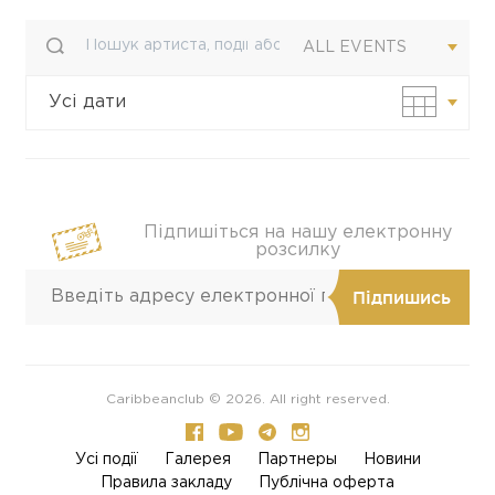
ALL EVENTS
Усі дати
Своя дата
Підпишіться на нашу електронну
розсилку
Caribbeanclub © 2026. All right reserved.
Усi події
Галерея
Партнеры
Новини
Правила закладу
Публічна оферта