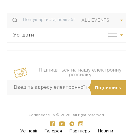
ALL EVENTS
Усі дати
Своя дата
Підпишіться на нашу електронну
розсилку
Caribbeanclub © 2026. All right reserved.
Усi події
Галерея
Партнеры
Новини