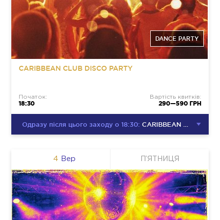
DANCE PARTY
CARIBBEAN CLUB DISCO PARTY
Початок:
Вартість квитків:
18:30
290—590 ГРН
Одразу після цього заходу о 18:30:
CARIBBEAN CLUB DISCO PARTY
4
Вер
П’ЯТНИЦЯ