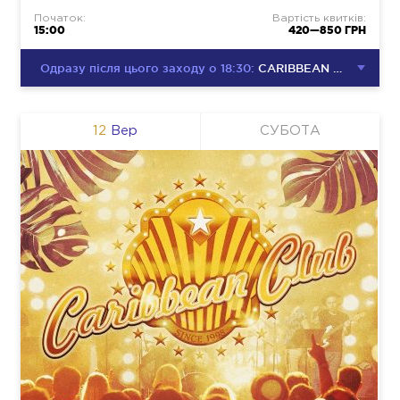
Початок:
Вартість квитків:
15:00
420—850 ГРН
Одразу після цього заходу о 18:30:
CARIBBEAN CLUB DISCO PARTY
12
Вер
СУБОТА