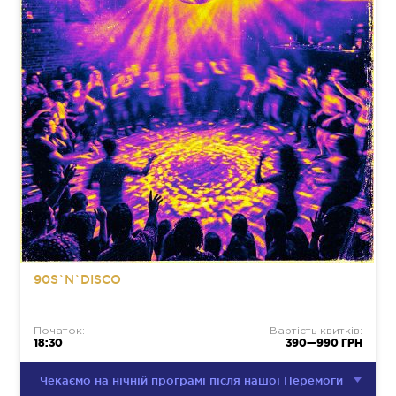
90S`N`DISCO
Початок:
Вартість квитків:
18:30
390—990 ГРН
Чекаємо на нічній програмі після нашої Перемоги