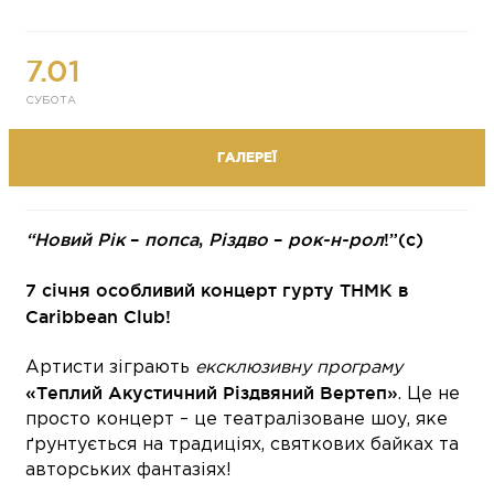
7.01
СУБОТА
ГАЛЕРЕЇ
“Новий Рік
–
попса
,
Різдво
–
рок-н-рол
!”(с)
7 січня особливий концерт гурту ТНМК в
Caribbean Club!
Артисти зіграють
ексклюзивну програму
«Теплий Акустичний Різдвяний Вертеп»
. Це не
просто концерт – це театралізоване шоу, яке
ґрунтується на традиціях, святкових байках та
авторських фантазіях!