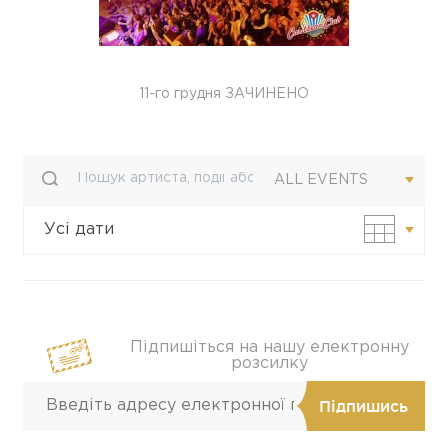
11-го грудня ЗАЧИНЕНО
ALL EVENTS
Усі дати
Своя дата
Підпишіться на нашу електронну
розсилку